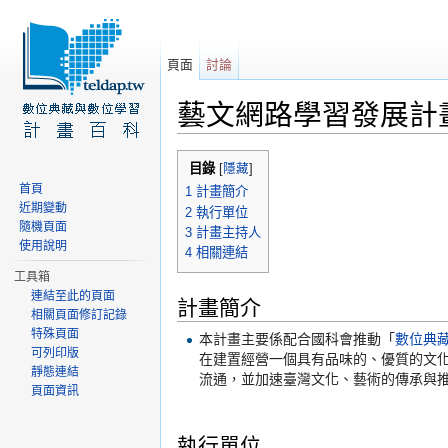
頁面
討論
藝文網路學習發展計
前往：
導覽
、
搜尋
目錄
[
隱藏
]
首頁
1
計畫簡介
近期變動
2
執行單位
隨機頁面
3
計畫主持人
使用說明
4
相關連結
工具箱
連結至此的頁面
計畫簡介
相關頁面修訂記錄
特殊頁面
本計畫主要係配合國科會推動「
數位典
可列印版
在建置經營一個具有品味的、優質的文
靜態連結
流通，並加速臺灣文化、藝術的傳承與
頁面資訊
執行單位