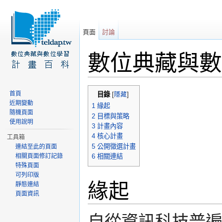
頁面
討論
數位典藏與數
前往：
導覽
、
搜尋
首頁
目錄
[
隱藏
]
近期變動
1
緣起
隨機頁面
2
目標與策略
使用說明
3
計畫內容
4
核心計畫
工具箱
5
公開徵選計畫
連結至此的頁面
相關頁面修訂記錄
6
相關連結
特殊頁面
可列印版
緣起
靜態連結
頁面資訊
自從資訊科技普