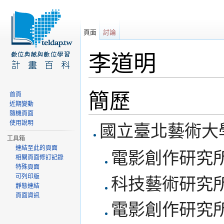
頁面
討論
李道明
前往：
導覽
、
搜尋
簡歷
首頁
近期變動
隨機頁面
使用說明
國立臺北藝術大
工具箱
連結至此的頁面
電影創作研究所專
相關頁面修訂記錄
特殊頁面
可列印版
科技藝術研究所合
靜態連結
頁面資訊
電影創作研究所