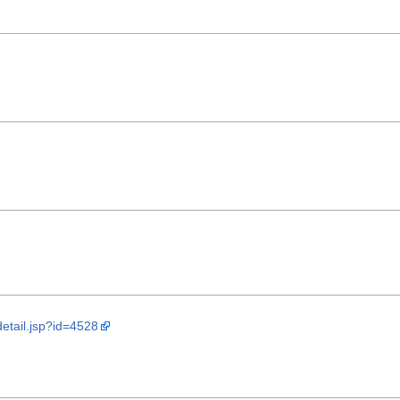
_detail.jsp?id=4528