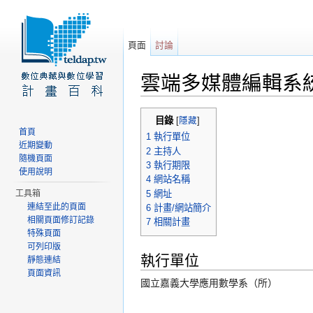
頁面
討論
雲端多媒體編輯系
前往：
導覽
、
搜尋
目錄
[
隱藏
]
首頁
1
執行單位
近期變動
2
主持人
隨機頁面
3
執行期限
使用說明
4
網站名稱
5
網址
工具箱
連結至此的頁面
6
計畫/網站簡介
相關頁面修訂記錄
7
相關計畫
特殊頁面
可列印版
執行單位
靜態連結
頁面資訊
國立嘉義大學應用數學系（所）