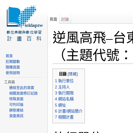
頁面
討論
逆風高飛–台
（主題代號：
首頁
近期變動
前往：
導覽
、
搜尋
隨機頁面
使用說明
目錄
[
隱藏
]
1
執行單位
工具箱
2
主持人
連結至此的頁面
3
執行期限
相關頁面修訂記錄
4
網站名稱
特殊頁面
可列印版
5
網址
靜態連結
6
計畫/網站簡介
頁面資訊
7
相關計畫