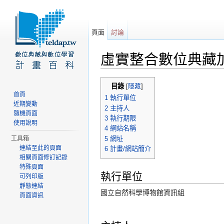
頁面
討論
虛實整合數位典藏
前往：
導覽
、
搜尋
目錄
[
隱藏
]
首頁
1
執行單位
近期變動
2
主持人
隨機頁面
3
執行期限
使用說明
4
網站名稱
5
網址
工具箱
連結至此的頁面
6
計畫/網站簡介
相關頁面修訂記錄
特殊頁面
執行單位
可列印版
靜態連結
國立自然科學博物館資訊組
頁面資訊