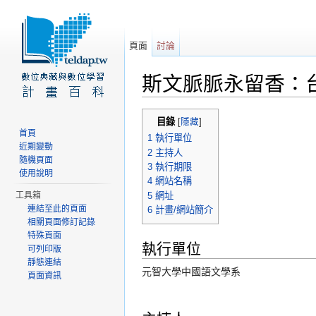
頁面
討論
斯文脈脈永留香：
前往：
導覽
、
搜尋
目錄
[
隱藏
]
首頁
1
執行單位
近期變動
2
主持人
隨機頁面
3
執行期限
使用說明
4
網站名稱
5
網址
工具箱
連結至此的頁面
6
計畫/網站簡介
相關頁面修訂記錄
特殊頁面
執行單位
可列印版
靜態連結
元智大學中國語文學系
頁面資訊