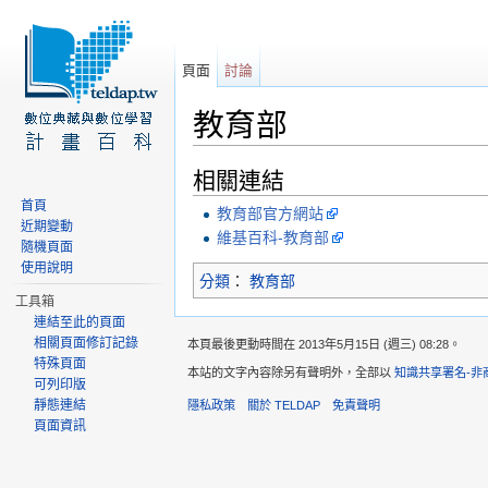
頁面
討論
教育部
前往：
導覽
、
搜尋
相關連結
首頁
教育部官方網站
近期變動
維基百科-教育部
隨機頁面
使用說明
分類
：
教育部
工具箱
連結至此的頁面
相關頁面修訂記錄
本頁最後更動時間在 2013年5月15日 (週三) 08:28。
特殊頁面
本站的文字內容除另有聲明外，全部以
知識共享署名-非
可列印版
靜態連結
隱私政策
關於 TELDAP
免責聲明
頁面資訊