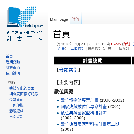
Main page
討論
首頁
於 2016年12月20日 (二) 03:13 由
Cxcdx
(
對話
|
(
差異
)
←上個修訂
| 最新修訂 (差異) | 下個修訂→ 
前往：
導覽
、
搜尋
首頁
計畫總覽
近期變動
隨機頁面
【
分類索引
】
使用說明
【主要內容】
工具箱
連結至此的頁面
數位典藏
相關頁面修訂記錄
數位博物館專案計畫
(1998~2002)
特殊頁面
可列印版
國家典藏數位化專案計畫
(2001)
靜態連結
數位典藏國家型科技計畫
頁面資訊
(2002~2006)
數位典藏國家型科技計畫第二期
(2007)