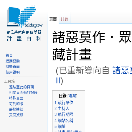
頁面
討論
諸惡莫作．眾
藏計畫
首頁
近期變動
隨機頁面
(已重新導向自
諸惡
使用說明
II
)
工具箱
連結至此的頁面
前往：
導覽
、
搜尋
相關頁面修訂記錄
目錄
[
隱藏
]
特殊頁面
1
執行單位
可列印版
2
主持人
靜態連結
3
執行期限
頁面資訊
4
網站名稱
5
網址