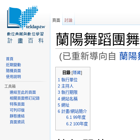
頁面
討論
蘭陽舞蹈團舞
(已重新導向自
蘭陽
首頁
前往：
導覽
、
搜尋
近期變動
隨機頁面
目錄
[
隱藏
]
使用說明
1
執行單位
2
主持人
工具箱
3
執行期限
連結至此的頁面
相關頁面修訂記錄
4
網站名稱
特殊頁面
5
網址
可列印版
6
計畫/網站簡介
靜態連結
6.1
99年度
頁面資訊
6.2
100年度