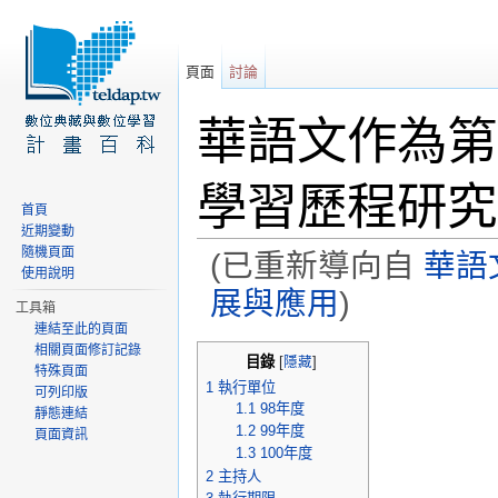
頁面
討論
華語文作為第
學習歷程研究
首頁
近期變動
隨機頁面
(已重新導向自
華語
使用說明
展與應用
)
工具箱
連結至此的頁面
前往：
導覽
、
搜尋
相關頁面修訂記錄
目錄
[
隱藏
]
特殊頁面
1
執行單位
可列印版
1.1
98年度
靜態連結
1.2
99年度
頁面資訊
1.3
100年度
2
主持人