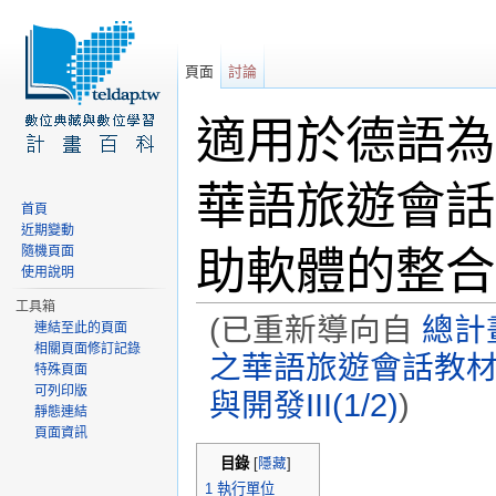
頁面
討論
適用於德語為
華語旅遊會話
首頁
近期變動
助軟體的整合
隨機頁面
使用說明
工具箱
(已重新導向自
總計
連結至此的頁面
相關頁面修訂記錄
之華語旅遊會話教
特殊頁面
可列印版
與開發III(1/2)
)
靜態連結
前往：
導覽
、
搜尋
頁面資訊
目錄
[
隱藏
]
1
執行單位