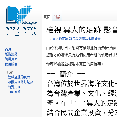
頁面
討論
檢視 異人的足跡-影
←
異人的足跡-影音旅遊商品推廣計畫
前往：
導覽
、
搜尋
由於下列原因，您沒有權限進行 編輯此頁面
首頁
近期變動
您剛才的請求只有這個使用者組的使用者才
隨機頁面
你可以檢視並複製本頁面的原始碼。
使用說明
工具箱
連結至此的頁面
相關頁面修訂記錄
特殊頁面
頁面資訊