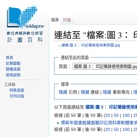
檔案
討論
連結至 "檔案:圖 3：
←
檔案:圖 3： 印記著錄使用案例圖.jpg
前往：
導覽
、
搜尋
連結至此的頁面
首頁
近期變動
頁面：
隨機頁面
使用說明
搜尋
工具箱
特殊頁面
隱藏
引用 |
隱藏
連結 |
隱藏
重新導向 |
可列印版
以下頁面連結至
檔案:圖 3： 印記著錄使用案
檢視 (前 50 筆 | 後 50 筆) (
20
|
50
|
100
|
2
傅斯年圖書館藏圖籍印記資料庫軟體需求規格書
檢視 (前 50 筆 | 後 50 筆) (
20
|
50
|
100
|
2