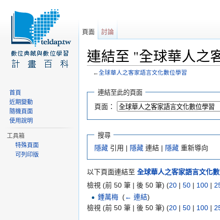
頁面
討論
連結至 "全球華人之
←
全球華人之客家語言文化數位學習
前往：
導覽
、
搜尋
連結至此的頁面
首頁
近期變動
頁面：
隨機頁面
使用說明
搜尋
工具箱
特殊頁面
隱藏
引用 |
隱藏
連結 |
隱藏
重新導向
可列印版
以下頁面連結至
全球華人之客家語言文化數
檢視 (前 50 筆 | 後 50 筆) (
20
|
50
|
100
|
2
鍾萬梅
‎
(
← 連結
)
檢視 (前 50 筆 | 後 50 筆) (
20
|
50
|
100
|
2