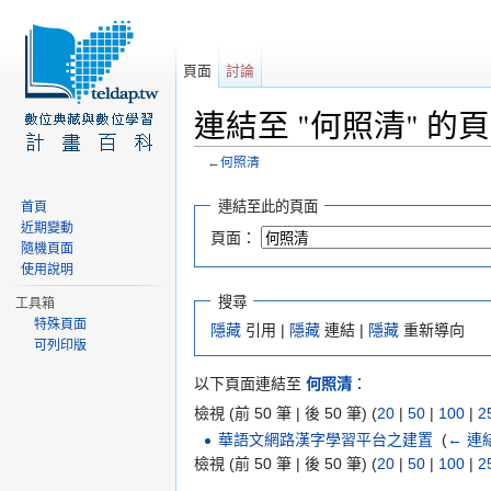
頁面
討論
連結至 "何照清" 的
←
何照清
前往：
導覽
、
搜尋
連結至此的頁面
首頁
近期變動
頁面：
隨機頁面
使用說明
搜尋
工具箱
特殊頁面
隱藏
引用 |
隱藏
連結 |
隱藏
重新導向
可列印版
以下頁面連結至
何照清
：
檢視 (前 50 筆 | 後 50 筆) (
20
|
50
|
100
|
2
華語文網路漢字學習平台之建置
‎
(
← 連
檢視 (前 50 筆 | 後 50 筆) (
20
|
50
|
100
|
2