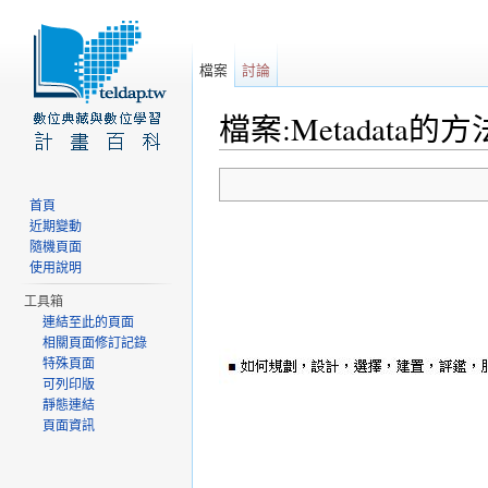
檔案
討論
檔案:Metadata的方法
前往：
導覽
、
搜尋
首頁
近期變動
隨機頁面
使用說明
工具箱
連結至此的頁面
相關頁面修訂記錄
特殊頁面
可列印版
靜態連結
頁面資訊