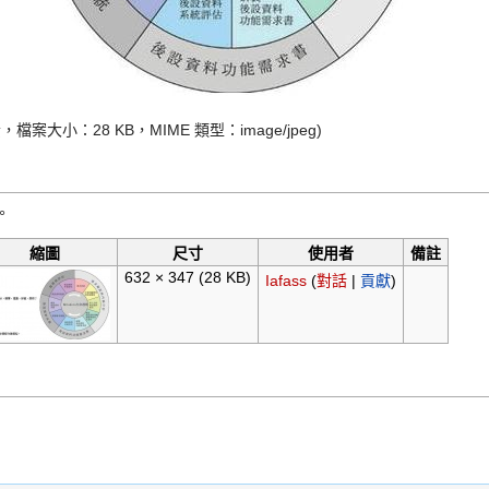
 像素，檔案大小：28 KB，MIME 類型：
image/jpeg
)
。
縮圖
尺寸
使用者
備註
632 × 347
(28 KB)
Iafass
(
對話
|
貢獻
)