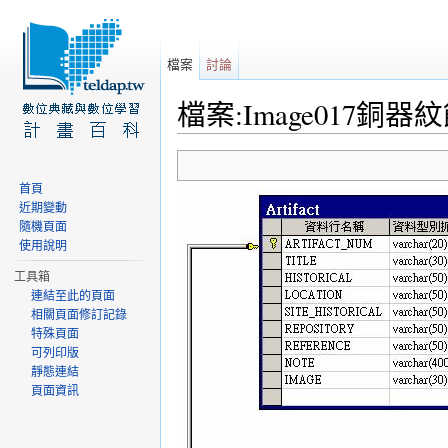
檔案
討論
檔案:Image017銅器紋
前往：
導覽
、
搜尋
首頁
近期變動
隨機頁面
使用說明
工具箱
連結至此的頁面
相關頁面修訂記錄
特殊頁面
可列印版
靜態連結
頁面資訊