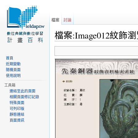
檔案
討論
檔案:Image012紋飾瀏覽
前往：
導覽
、
搜尋
首頁
近期變動
隨機頁面
使用說明
工具箱
連結至此的頁面
相關頁面修訂記錄
特殊頁面
可列印版
靜態連結
頁面資訊