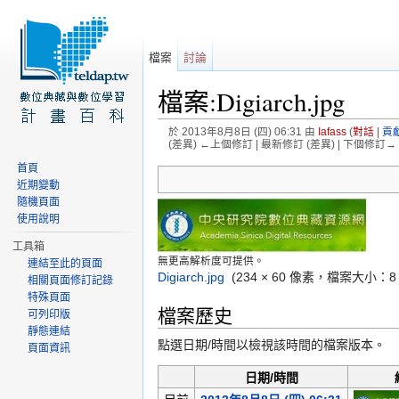
檔案
討論
檔案:Digiarch.jpg
於 2013年8月8日 (四) 06:31 由
Iafass
(
對話
|
貢
(差異) ←上個修訂 | 最新修訂 (差異) | 下個修訂→ 
前往：
導覽
、
搜尋
首頁
近期變動
隨機頁面
使用說明
工具箱
無更高解析度可提供。
連結至此的頁面
Digiarch.jpg
‎
(234 × 60 像素，檔案大小：8
相關頁面修訂記錄
特殊頁面
檔案歷史
可列印版
靜態連結
點選日期/時間以檢視該時間的檔案版本。
頁面資訊
日期/時間