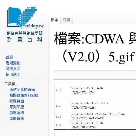
檔案
討論
檔案:CDWA
（V2.0）5.gif
首頁
近期變動
前往：
導覽
、
搜尋
隨機頁面
使用說明
工具箱
連結至此的頁面
相關頁面修訂記錄
特殊頁面
可列印版
靜態連結
頁面資訊