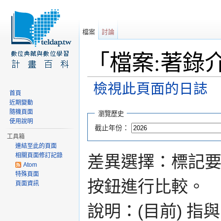
檔案
討論
「檔案:著錄介
檢視此頁面的日誌
首頁
前往：
導覽
、
搜尋
近期變動
隨機頁面
瀏覽歷史
使用說明
截止年份：
工具箱
連結至此的頁面
相關頁面修訂記錄
差異選擇：標記
Atom
特殊頁面
按鈕進行比較。
頁面資訊
說明：(目前) 指