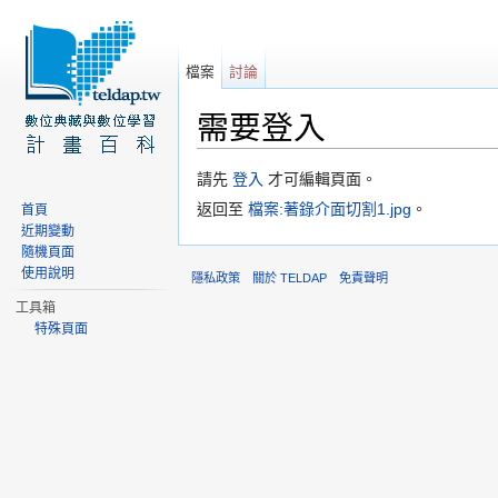
檔案
討論
需要登入
前往：
導覽
、
搜尋
請先
登入
才可編輯頁面。
返回至
檔案:著錄介面切割1.jpg
。
首頁
近期變動
隨機頁面
使用說明
隱私政策
關於 TELDAP
免責聲明
工具箱
特殊頁面