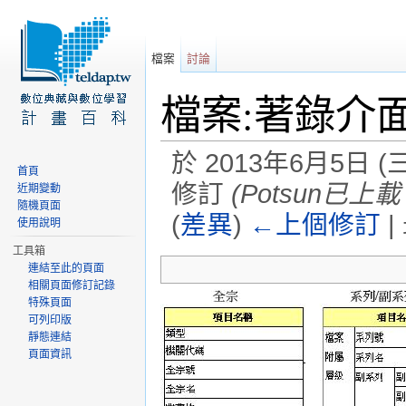
檔案
討論
檔案:著錄介面
於 2013年6月5日 (三
首頁
修訂
(Potsun已上
近期變動
隨機頁面
(
差異
)
←上個修訂
|
使用說明
前往：
導覽
、
搜尋
工具箱
連結至此的頁面
相關頁面修訂記錄
特殊頁面
可列印版
靜態連結
頁面資訊