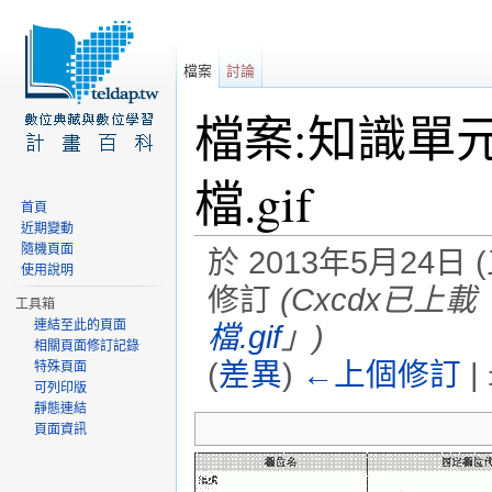
檔案
討論
檔案:知識單
檔.gif
首頁
近期變動
隨機頁面
於 2013年5月24日 (
使用說明
修訂
(Cxcdx已上載
工具箱
連結至此的頁面
檔.gif
」)
相關頁面修訂記錄
(
差異
)
←上個修訂
|
特殊頁面
可列印版
前往：
導覽
、
搜尋
靜態連結
頁面資訊