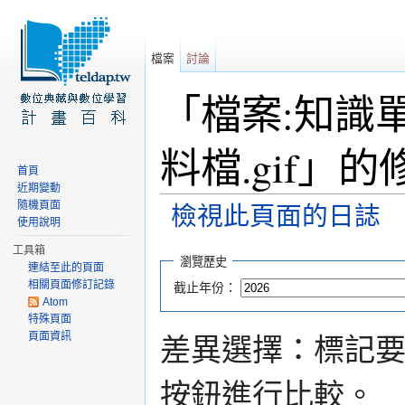
檔案
討論
「檔案:知識
料檔.gif」
首頁
近期變動
隨機頁面
檢視此頁面的日誌
使用說明
前往：
導覽
、
搜尋
工具箱
瀏覽歷史
連結至此的頁面
相關頁面修訂記錄
截止年份：
Atom
特殊頁面
頁面資訊
差異選擇：標記
按鈕進行比較。