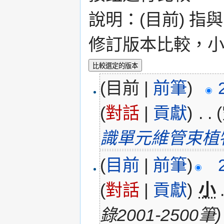
說明：(目前) 指
修訂版本比較，小 
(目前 |
前筆
)
(
對話
|
貢獻
)
‎
. .
識單元維管束植物
(
目前
|
前筆
)
(
對話
|
貢獻
)
‎
小
錄2001-2500筆)