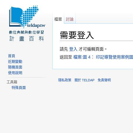
檔案
討論
需要登入
前往：
導覽
、
搜尋
請先
登入
才可編輯頁面。
首頁
返回至
檔案:圖 4： 印記導覽使用案例圖.
近期變動
隨機頁面
使用說明
隱私政策
關於 TELDAP
免責聲明
工具箱
特殊頁面