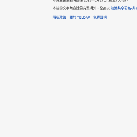
本頁最後更動時間在 2013年5月17日 (週五) 08:59。
本站的文字內容除另有聲明外，全部以
知識共享署名-非
隱私政策
關於 TELDAP
免責聲明