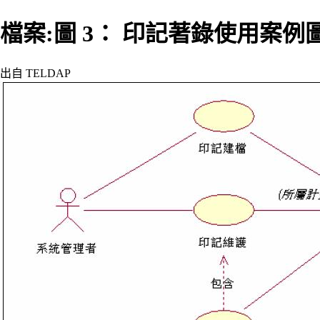
檔案:圖 3： 印記著錄使用案例圖.
出自 TELDAP