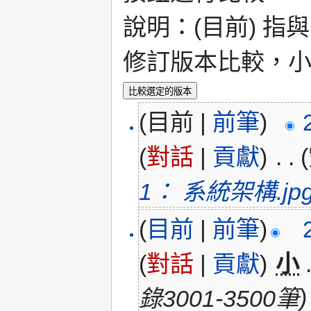
說明：(目前) 指
修訂版本比較，小 
(目前 |
前筆
)
(
對話
|
貢獻
)
‎
. .
1： 系統架構.jp
(
目前
|
前筆
)
(
對話
|
貢獻
)
‎
小
錄3001-3500筆)