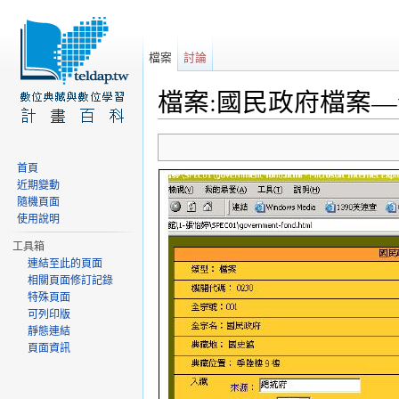
檔案
討論
檔案:國民政府檔案—全
前往：
導覽
、
搜尋
首頁
近期變動
隨機頁面
使用說明
工具箱
連結至此的頁面
相關頁面修訂記錄
特殊頁面
可列印版
靜態連結
頁面資訊