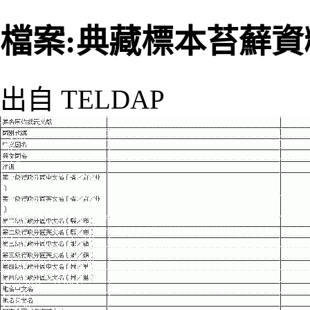
檔案:典藏標本苔蘚資料檔
出自 TELDAP