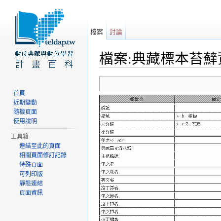
檔案
討論
檔案:典藏標本苔蘚資
前往：
導覽
、
搜尋
首頁
近期變動
隨機頁面
使用說明
工具箱
連結至此的頁面
相關頁面修訂記錄
特殊頁面
可列印版
靜態連結
頁面資訊