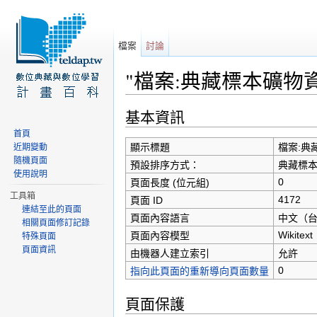
檔案
討論
"檔案:典藏標本礦物資料
前往：
導覽
、
搜尋
基本資訊
首頁
顯示標題
檔案:典
近期變動
隨機頁面
預設排序方式：
典藏標本
使用說明
0
頁面長度 (位元組)
工具箱
4172
頁面 ID
連結至此的頁面
頁面內容語言
中文（台灣）
相關頁面修訂記錄
Wikitext
頁面內容模型
特殊頁面
頁面資訊
由機器人建立索引
允許
0
指向此頁面的重新導向頁面數量
頁面保護