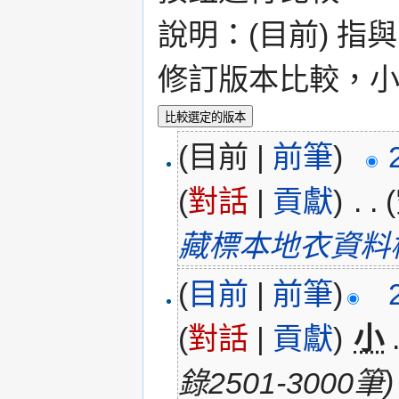
說明：(目前) 指
修訂版本比較，小 
(目前 |
前筆
)
(
對話
|
貢獻
)
‎
. .
藏標本地衣資料檔4
(
目前
|
前筆
)
(
對話
|
貢獻
)
‎
小
錄2501-3000筆)