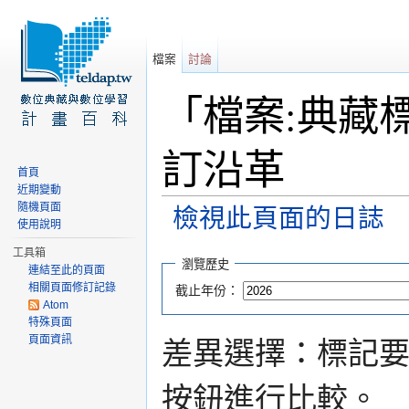
檔案
討論
「檔案:典藏標
訂沿革
首頁
近期變動
隨機頁面
檢視此頁面的日誌
使用說明
前往：
導覽
、
搜尋
工具箱
瀏覽歷史
連結至此的頁面
相關頁面修訂記錄
截止年份：
Atom
特殊頁面
頁面資訊
差異選擇：標記
按鈕進行比較。