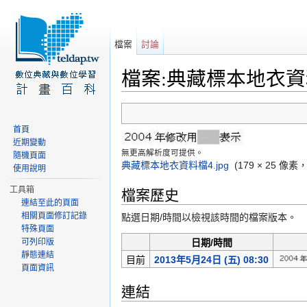
檔案
討論
檔案:典藏標本地衣資料
前往：
導覽
、
搜尋
首頁
近期變動
無更高解析度可提供。
隨機頁面
典藏標本地衣資料檔4.jpg
‎
(179 × 25 像
使用說明
工具箱
檔案歷史
連結至此的頁面
相關頁面修訂記錄
點選日期/時間以檢視該時間的檔案版本。
特殊頁面
可列印版
日期/時間
靜態連結
目前
2013年5月24日 (五) 08:30
頁面資訊
連結