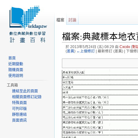
檔案
討論
檔案:典藏標本地衣資料
於 2013年5月24日 (五) 08:29 由
Cxcdx
(
對
(
差異
)
←上個修訂
| 最新修訂 (差異) | 下個修
前往：
導覽
、
搜尋
首頁
近期變動
隨機頁面
使用說明
工具箱
連結至此的頁面
相關頁面修訂記錄
特殊頁面
可列印版
靜態連結
頁面資訊