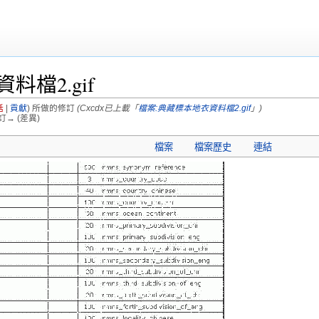
檔2.gif
話
|
貢獻
)
所做的修訂
(Cxcdx已上載「
檔案:典藏標本地衣資料檔2.gif
」)
訂→ (差異)
檔案
檔案歷史
連結