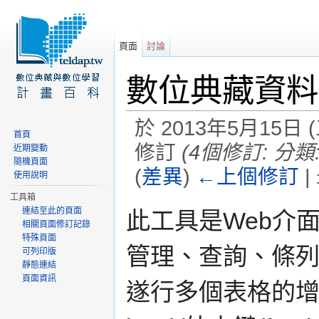
頁面
討論
數位典藏資料
於 2013年5月15日 (
首頁
修訂
(4個修訂: 分類
近期變動
隨機頁面
(
差異
)
←上個修訂
|
使用說明
前往：
導覽
、
搜尋
工具箱
連結至此的頁面
此工具是Web介
相關頁面修訂記錄
特殊頁面
管理、查詢、條
可列印版
靜態連結
頁面資訊
遂行多個表格的增/刪