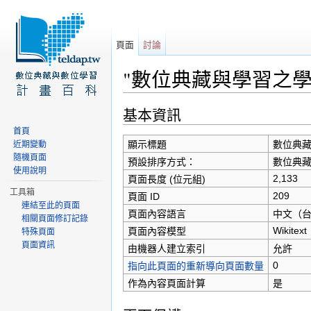
頁面
討論
"數位典藏與學習之學
前往：
導覽
、
搜尋
基本資訊
首頁
顯示標題
數位典
近期變動
隨機頁面
預設排序方式：
數位典
使用說明
2,133
頁面長度 (位元組)
工具箱
209
頁面 ID
連結至此的頁面
頁面內容語言
中文（台灣）
相關頁面修訂記錄
Wikitext
頁面內容模型
特殊頁面
頁面資訊
由機器人建立索引
允許
0
指向此頁面的重新導向頁面數量
作為內容頁面計算
是