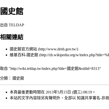
國史館
出自 TELDAP
相關連結
國史館官方網站
維基百科-國史館
取自 "
http://wiki.teldap.tw/index.php?title=國史館&oldid=8313
"
分類
：
國史館
本頁最後更動時間在 2013年5月15日 (週三) 08:19。
本站的文字內容除另有聲明外，全部以
知識共享署名-非