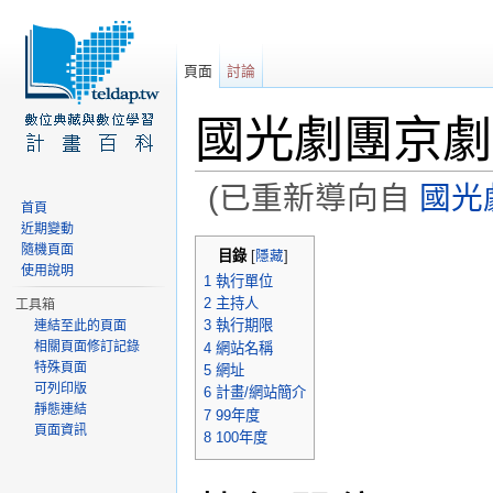
頁面
討論
國光劇團京劇
(已重新導向自
國光
首頁
前往：
導覽
、
搜尋
近期變動
隨機頁面
目錄
[
隱藏
]
使用說明
1
執行單位
2
主持人
工具箱
3
執行期限
連結至此的頁面
相關頁面修訂記錄
4
網站名稱
特殊頁面
5
網址
可列印版
6
計畫/網站簡介
靜態連結
7
99年度
頁面資訊
8
100年度