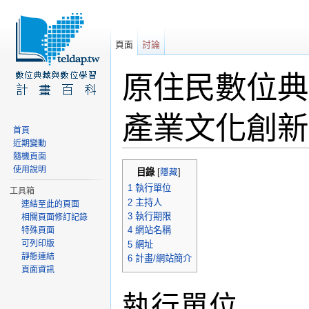
頁面
討論
原住民數位典
產業文化創新(
首頁
近期變動
前往：
導覽
、
搜尋
隨機頁面
使用說明
目錄
[
隱藏
]
1
執行單位
工具箱
2
主持人
連結至此的頁面
3
執行期限
相關頁面修訂記錄
4
網站名稱
特殊頁面
可列印版
5
網址
靜態連結
6
計畫/網站簡介
頁面資訊
執行單位