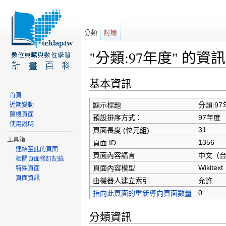
分類
討論
"分類:97年度" 的資訊
前往：
導覽
、
搜尋
基本資訊
首頁
顯示標題
分類:97
近期變動
隨機頁面
預設排序方式：
97年度
使用說明
31
頁面長度 (位元組)
工具箱
1356
頁面 ID
連結至此的頁面
頁面內容語言
中文（台灣）
相關頁面修訂記錄
Wikitext
頁面內容模型
特殊頁面
頁面資訊
由機器人建立索引
允許
0
指向此頁面的重新導向頁面數量
分類資訊