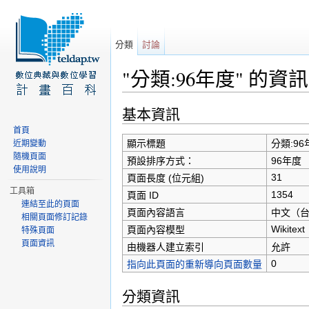
分類
討論
"分類:96年度" 的資訊
前往：
導覽
、
搜尋
基本資訊
首頁
顯示標題
分類:96
近期變動
隨機頁面
預設排序方式：
96年度
使用說明
31
頁面長度 (位元組)
工具箱
1354
頁面 ID
連結至此的頁面
頁面內容語言
中文（台灣）
相關頁面修訂記錄
Wikitext
頁面內容模型
特殊頁面
頁面資訊
由機器人建立索引
允許
0
指向此頁面的重新導向頁面數量
分類資訊