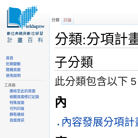
分類
討論
分類:分項計
前往：
導覽
、
搜尋
子分類
首頁
近期變動
隨機頁面
使用說明
此分類包含以下 5
工具箱
連結至此的頁面
相關頁面修訂記錄
內
特殊頁面
可列印版
靜態連結
內容發展分項計
頁面資訊