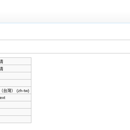
清
清
台灣）‎ (zh-tw)
ext