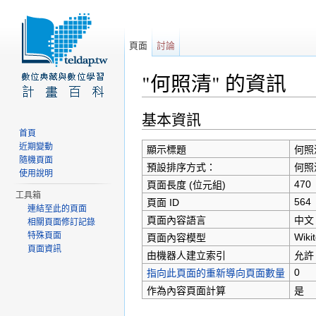
頁面
討論
"何照清" 的資訊
前往：
導覽
、
搜尋
基本資訊
首頁
近期變動
顯示標題
何照
隨機頁面
預設排序方式：
何照
使用說明
470
頁面長度 (位元組)
工具箱
564
頁面 ID
連結至此的頁面
頁面內容語言
中文（
相關頁面修訂記錄
特殊頁面
Wikit
頁面內容模型
頁面資訊
由機器人建立索引
允許
0
指向此頁面的重新導向頁面數量
作為內容頁面計算
是