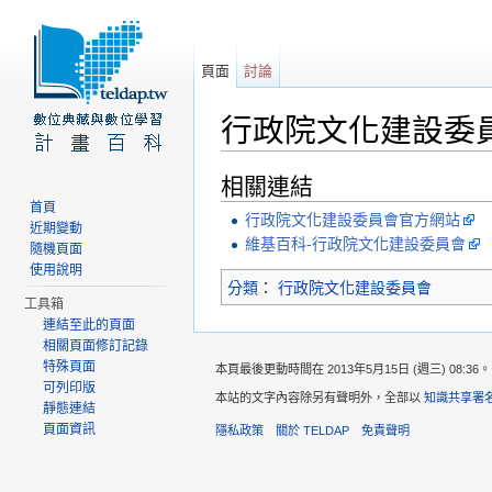
頁面
討論
行政院文化建設委
前往：
導覽
、
搜尋
相關連結
首頁
行政院文化建設委員會官方網站
近期變動
維基百科-行政院文化建設委員會
隨機頁面
使用說明
分類
：
行政院文化建設委員會
工具箱
連結至此的頁面
相關頁面修訂記錄
特殊頁面
本頁最後更動時間在 2013年5月15日 (週三) 08:36。
可列印版
本站的文字內容除另有聲明外，全部以
知識共享署名
靜態連結
頁面資訊
隱私政策
關於 TELDAP
免責聲明