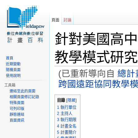
頁面
討論
針對美國高中
教學模式研究
首頁
近期變動
隨機頁面
(已重新導向自
總計
使用說明
跨國遠距協同教學
工具箱
連結至此的頁面
前往：
導覽
、
搜尋
相關頁面修訂記錄
目錄
[
隱藏
]
特殊頁面
1
執行單位
可列印版
2
主持人
靜態連結
3
執行期限
頁面資訊
4
計畫全名
5
計畫簡介