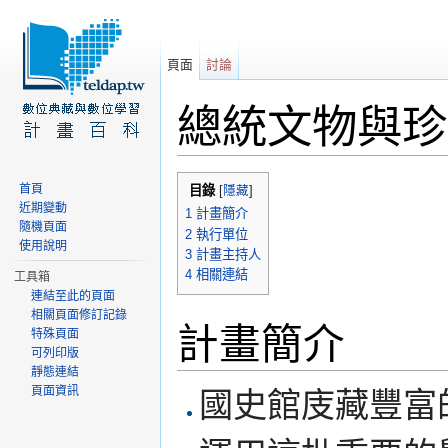
頁面
討論
總統文物與珍
前往：
導覽
、
搜尋
首頁
目錄
[
隱藏
]
近期變動
1
計畫簡介
隨機頁面
2
執行單位
使用說明
3
計畫主持人
4
相關連結
工具箱
連結至此的頁面
相關頁面修訂記錄
計畫簡介
特殊頁面
可列印版
靜態連結
頁面資訊
國史館庋藏豐富